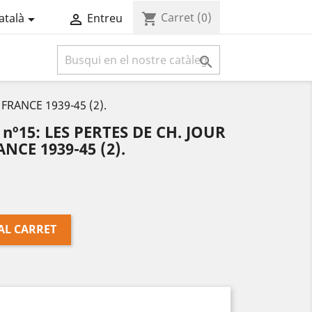
Carret
(0)
shopping_cart
atalà
Entreu



FRANCE 1939-45 (2).
nº15: LES PERTES DE CH. JOUR
CE 1939-45 (2).
AL CARRET