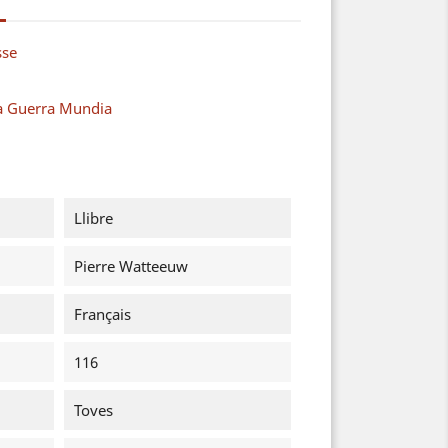
sse
a Guerra Mundia
Llibre
Pierre Watteeuw
Français
116
Toves