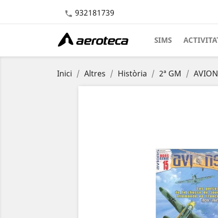
932181739

SIMS
ACTIVITA
Inici
Altres
Història
2ª GM
AVIONS