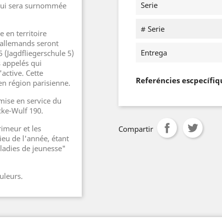
Serie
(qui sera surnommée
# Serie
 en territoire
 allemands seront
Entrega
5 (Jagdfliegerschule 5)
s appelés qui
'active. Cette
Referéncies escpecífiq
en région parisienne.
mise en service du
cke-Wulf 190.
rimeur et les
Compartir
ieu de l'année, étant
ladies de jeunesse"
uleurs.