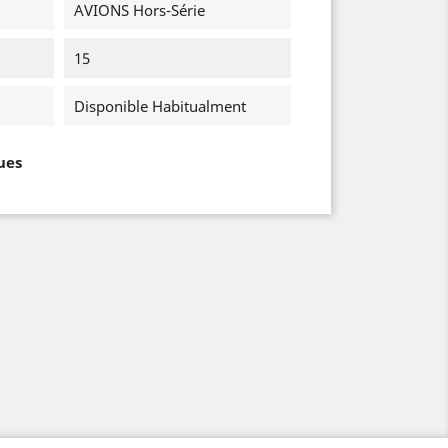
AVIONS Hors-Série
15
Disponible Habitualment
ues