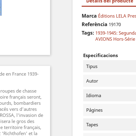
Detalls del producte
Marca
Éditions LELA Pre
Referència
19170
Tags:
1939-1945: Segund
AVIONS Hors-Série
Especificacions
Tipus
nde en France 1939-
Autor
 groupes de chasse
Idioma
ire français seront,
lourds, bombardiers
acés vers d'autres
Págines
AROSSA, l'invasion de
isera le gros des
Tapes
e territoire français,
 'Richthofen' et la