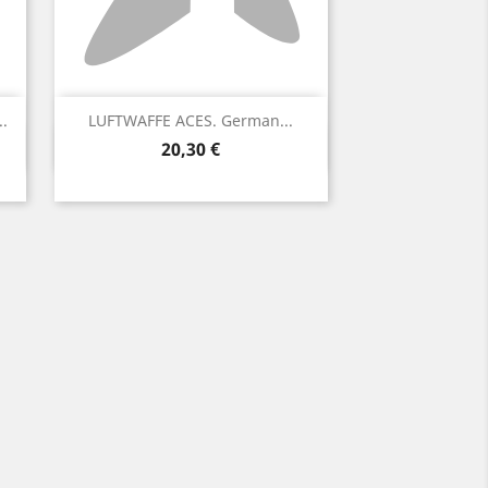
.
LUFTWAFFE ACES. German...
Vista ràpida

Preu
20,30 €