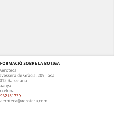
NFORMACIÓ SOBRE LA BOTIGA
Aeroteca
avessera de Gràcia, 209, local
012 Barcelona
panya
rcelona
932181739
aeroteca@aeroteca.com