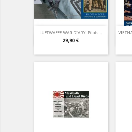
LUFTWAFFE WAR DIARY: Pilots...
VIETNA
Vista ràpida

Preu
29,90 €