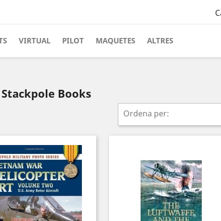
C
TS
VIRTUAL
PILOT
MAQUETES
ALTRES
a Stackpole Books
Ordena per: