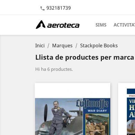
932181739

SIMS
ACTIVITA
Inici
Marques
Stackpole Books
Llista de productes per marc
Hi ha 6 productes.