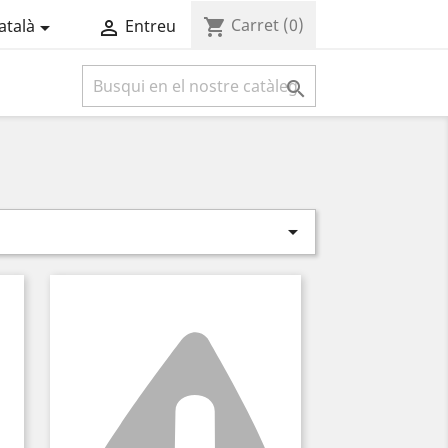
Carret
(0)
shopping_cart
atalà
Entreu



