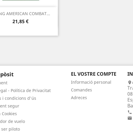
ING AMERICAN COMBAT...
Vista ràpida

Preu
21,85 €
pòsit
EL VOSTRE COMPTE
I
Informació personal
ment

Tr
Comandes
gal - Política de Privacitat
08
Adreces
 i condicions d'ús
Es
Ba
ent segur

a Cookies

dor de vuelo
 ser piloto