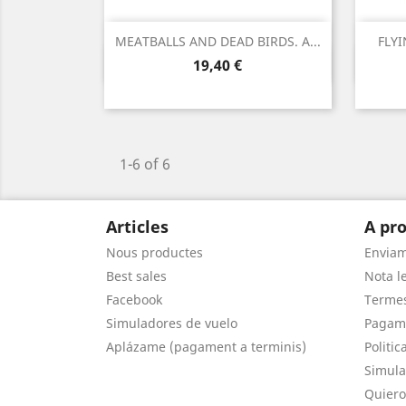
MEATBALLS AND DEAD BIRDS. A...
FLY
Vista ràpida

Preu
19,40 €
1-6 of 6
Articles
A pro
Nous productes
Envia
Best sales
Nota le
Facebook
Termes
Simuladores de vuelo
Pagam
Aplázame (pagament a terminis)
Politic
Simula
Quiero