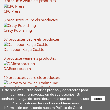
0 producte
veure els productes
CRC Press
8 productes
veure els productes
Crecy Publishing
67 productes
veure els productes
Dainippon Kaiga Co..Ltd.
0 producte
veure els productes
DARcorporation
10 productes
veure els productes
Daron Worldwide Trading Inc.
Este sitio web utiliza cookies propias y de terceros para
configurar la navegación de sus usuarios. Si
14 productes
veure els productes
continúa navegando, consideraremos que acepta su uso.
close
Puede gestionar las cookies u obtener más
DAU edicions
información consultando nuestra Política de Cookies.