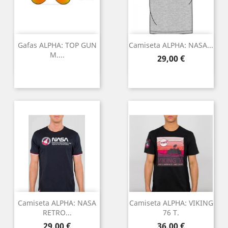
Gafas ALPHA: TOP GUN
Camiseta ALPHA: NASA...
M....
Preu
29,00 €
Camiseta ALPHA: NASA
Camiseta ALPHA: VIKING
RETRO...
76 T.
Preu
Preu
29,00 €
36,00 €