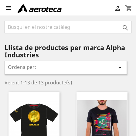

shopping_cart


Llista de productes per marca Alpha
Industries
Ordena per:

Veient 1-13 de 13 producte(s)