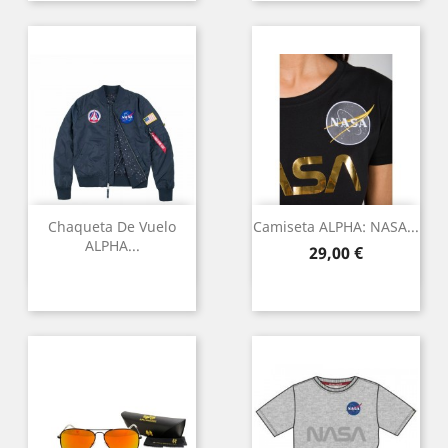
Chaqueta De Vuelo
Camiseta ALPHA: NASA...
ALPHA...
Preu
29,00 €