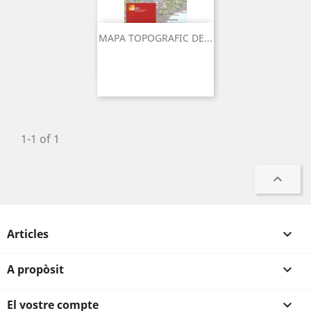
MAPA TOPOGRAFIC DE...
1-1 of 1

Articles

A propòsit

El vostre compte
