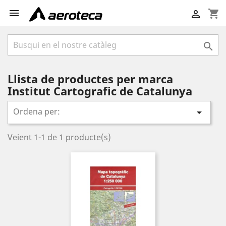

shopping_cart


Llista de productes per marca
Institut Cartografic de Catalunya
Ordena per:

Veient 1-1 de 1 producte(s)