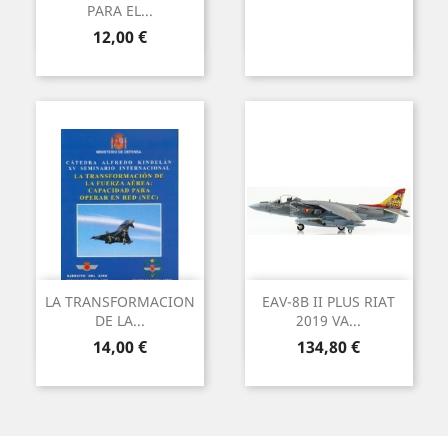
PARA EL...
Preu
12,00 €
LA TRANSFORMACION
EAV-8B II PLUS RIAT
DE LA...
2019 VA...
Preu
Preu
14,00 €
134,80 €