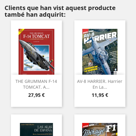
Clients que han vist aquest producte
també han adquirit:
THE GRUMMAN F-14
AV-8 HARRIER. Harrier
TOMCAT. A...
En La...
Preu
Preu
27,95 €
11,95 €