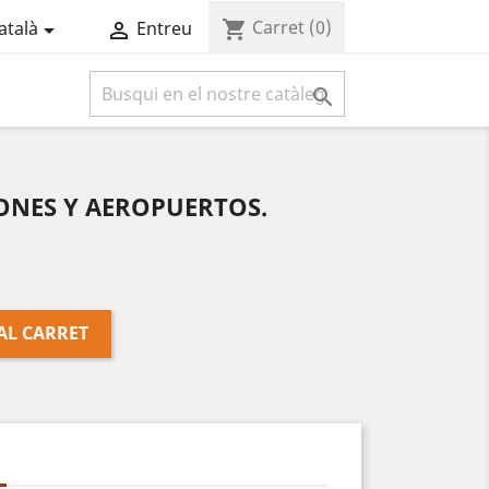
Carret
(0)
shopping_cart
atalà
Entreu



ONES Y AEROPUERTOS.
AL CARRET