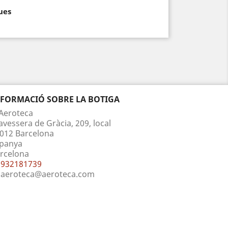
ues
NFORMACIÓ SOBRE LA BOTIGA
Aeroteca
avessera de Gràcia, 209, local
012 Barcelona
panya
rcelona
932181739
aeroteca@aeroteca.com