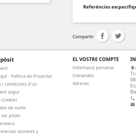
Referéncies escpecífiq
Compartir
pòsit
EL VOSTRE COMPTE
I
Informació personal
ment

Tr
Comandes
gal - Política de Privacitat
08
Adreces
 i condicions d'ús
Es
Ba
ent segur

a Cookies

dor de vuelo
 ser piloto
eroteca
eservas sesiones y