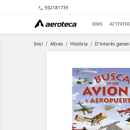
932181739

SIMS
ACTIVITA
Inici
Altres
Història
D'interès gener