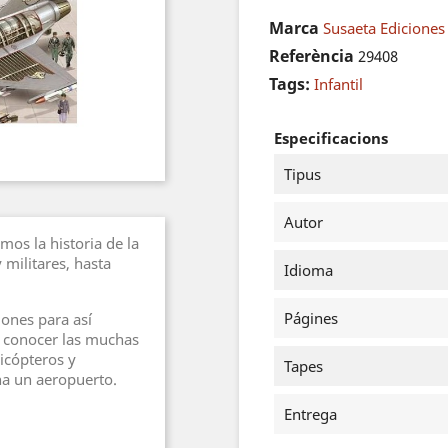
Marca
Susaeta Ediciones 
Referència
29408
Tags:
Infantil
Especificacions
Tipus
Autor
os la historia de la
 militares, hasta
Idioma
Págines
iones para así
 conocer las muchas
icópteros y
Tapes
a un aeropuerto.
Entrega