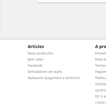
Articles
A pro
Nous productes
Envia
Best sales
Nota le
Facebook
Termes
Simuladores de vuelo
Pagam
Aplázame (pagament a terminis)
Politic
Simula
Quiero
DC-3 a
Como r