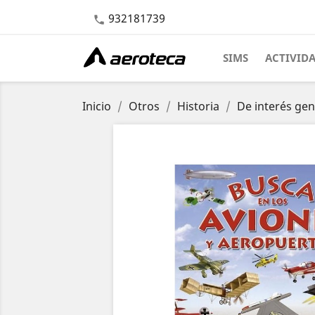
932181739

SIMS
ACTIVID
Inicio
Otros
Historia
De interés gen