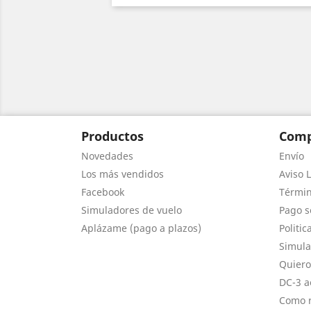
Productos
Comp
Novedades
Envío
Los más vendidos
Aviso L
Facebook
Términ
Simuladores de vuelo
Pago s
Aplázame (pago a plazos)
Politic
Simula
Quiero
DC-3 a
Como r