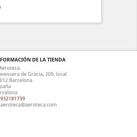
s
NFORMACIÓN DE LA TIENDA
Aeroteca
avessera de Gràcia, 209, local
012 Barcelona
paña
rcelona
932181739
aeroteca@aeroteca.com