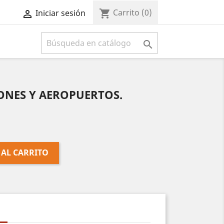
Carrito
(0)
shopping_cart
Iniciar sesión



ONES Y AEROPUERTOS.
 AL CARRITO