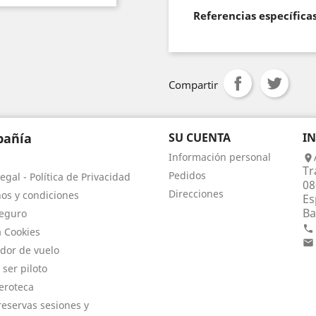
Referencias específica
Compartir
añía
SU CUENTA
I
Información personal

Tr
Pedidos
egal - Política de Privacidad
08
Direcciones
os y condiciones
Es
Ba
eguro

a Cookies

dor de vuelo
 ser piloto
eroteca
eservas sesiones y