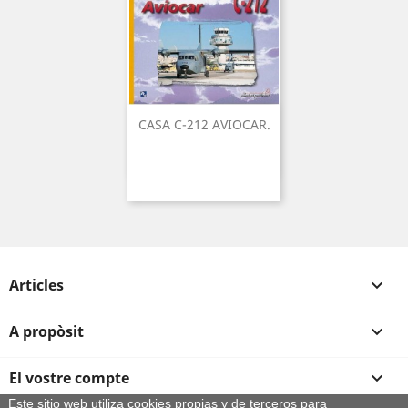
CASA C-212 AVIOCAR.
Articles

A propòsit

El vostre compte

Este sitio web utiliza cookies propias y de terceros para