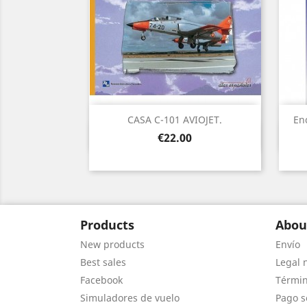
CASA C-101 AVIOJET.
En
Quick view

Price
€22.00
Products
Abou
New products
Envío
Best sales
Legal 
Facebook
Términ
Simuladores de vuelo
Pago s