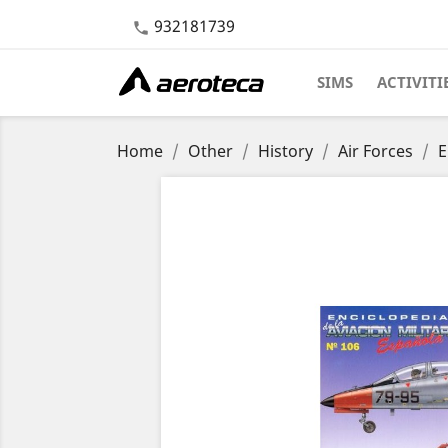
932181739

SIMS
ACTIVITI
Home
Other
History
Air Forces
E