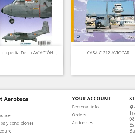
ciclopedia De La AVIACIÓN...
CASA C-212 AVIOCAR.
Quick view
Quick view


t Aeroteca
YOUR ACCOUNT
S
Personal info

Tr
Orders
notice
08
Addresses
os y condiciones
Es
Ba
eguro