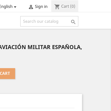
Cart
(0)
shopping_cart
English
Sign in



a AVIACIÓN MILITAR ESPAÑOLA,
 CART