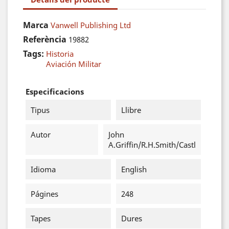
Marca
Vanwell Publishing Ltd
Referència
19882
Tags:
Historia
Aviación Militar
Especificacions
Tipus
Llibre
Autor
John
A.Griffin/R.H.Smith/Castl
Idioma
English
Págines
248
Tapes
Dures