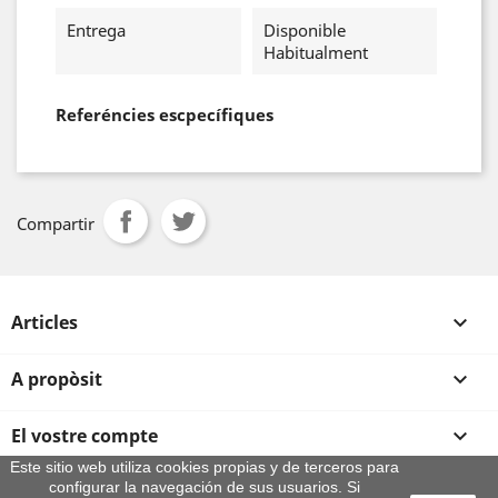
Entrega
Disponible
Habitualment
Referéncies escpecífiques
Compartir
Articles

A propòsit

El vostre compte

Este sitio web utiliza cookies propias y de terceros para
configurar la navegación de sus usuarios. Si
Informació sobre la botiga