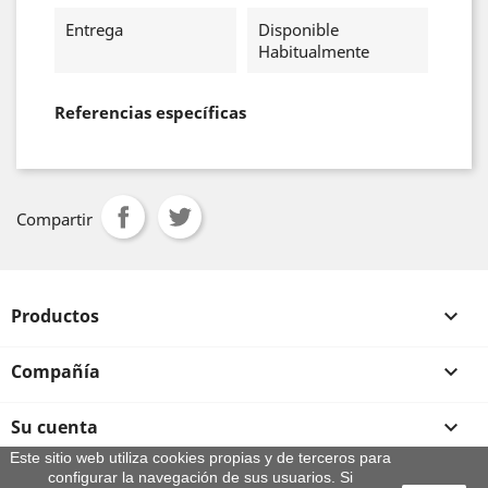
Entrega
Disponible
Habitualmente
Referencias específicas
Compartir
Productos

Compañía

Su cuenta

Este sitio web utiliza cookies propias y de terceros para
configurar la navegación de sus usuarios. Si
Información de la tienda