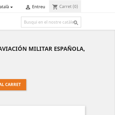
Carret
(0)
shopping_cart
atalà
Entreu



a AVIACIÓN MILITAR ESPAÑOLA,
AL CARRET