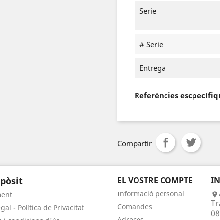
Serie
# Serie
Entrega
Referéncies escpecífiq
Compartir
pòsit
EL VOSTRE COMPTE
I
Informació personal
ment

Tr
Comandes
gal - Política de Privacitat
08
Adreces