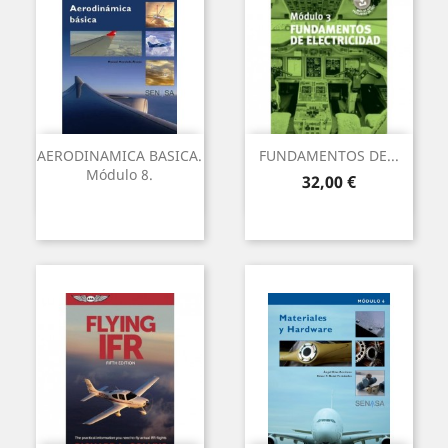
AERODINAMICA BASICA.
FUNDAMENTOS DE...
Módulo 8.
Preu
32,00 €