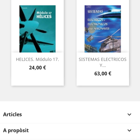
HELICES. Módulo 17.
SISTEMAS ELECTRICOS
Y...
Preu
24,00 €
Preu
63,00 €
Articles

A propòsit
