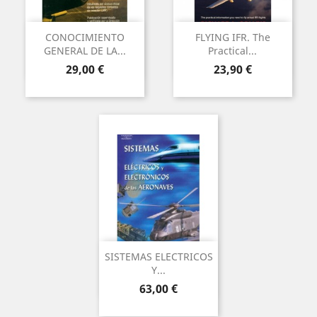
CONOCIMIENTO
FLYING IFR. The
GENERAL DE LA...
Practical...
Preu
Preu
29,00 €
23,90 €
SISTEMAS ELECTRICOS
Y...
Preu
63,00 €