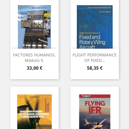
FACTORES HUMANOS.
FLIGHT PERFORMANCE
Módulo 9.
OF FIXED...
Preu
Preu
33,00 €
58,35 €