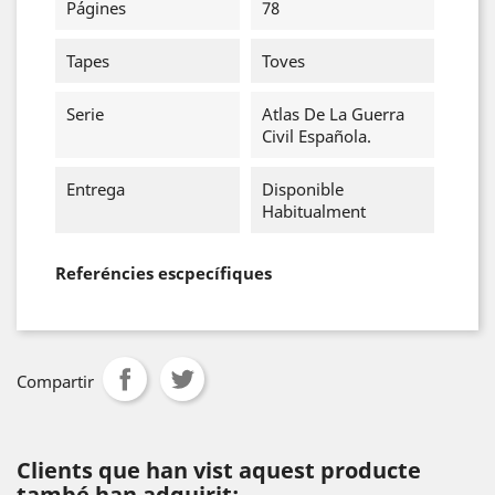
Págines
78
Tapes
Toves
Serie
Atlas De La Guerra
Civil Española.
Entrega
Disponible
Habitualment
Referéncies escpecífiques
Compartir
Clients que han vist aquest producte
també han adquirit: