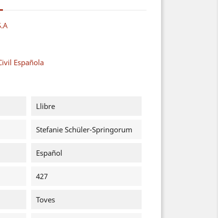
S.A
ivil Española
Llibre
Stefanie Schüler-Springorum
Español
427
Toves