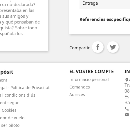
Entrega
erra no-declarada?
presentaba en las
e sus amigos y
Referéncies escpecífiq
a y qué pensaban de
nquista? Sobre todo
spañola los
Compartir
pòsit
EL VOSTRE COMPTE
I
Informació personal
ment

Tr
Comandes
gal - Política de Privacitat
08
Adreces
 i condicions d'ús
Es
Ba
ent segur

a Cookies

dor de vuelo
 ser piloto