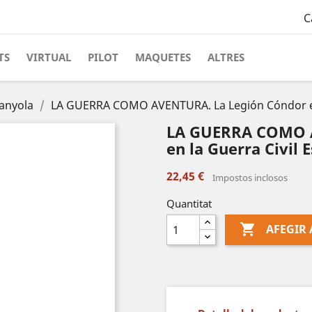
C
TS
VIRTUAL
PILOT
MAQUETES
ALTRES
panyola
LA GUERRA COMO AVENTURA. La Legión Cóndor en 
LA GUERRA COMO A
en la Guerra Civil 
22,45 €
Impostos inclosos
Quantitat

AFEGIR 