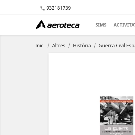
932181739

SIMS
ACTIVITA
Inici
Altres
Història
Guerra Civil Es