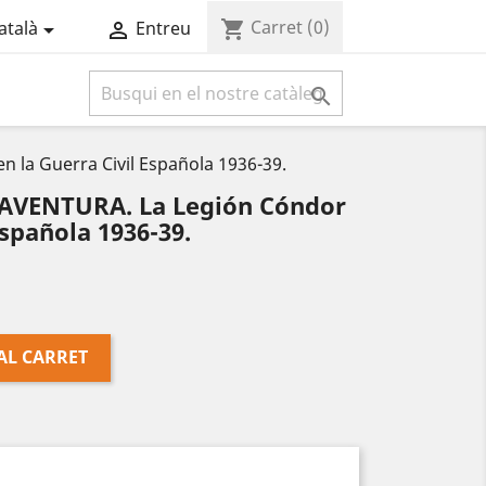
Carret
(0)
shopping_cart
atalà
Entreu



la Guerra Civil Española 1936-39.
VENTURA. La Legión Cóndor
Española 1936-39.
AL CARRET