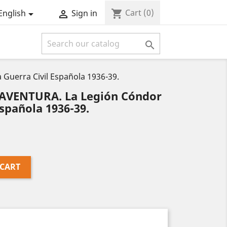
Cart
(0)
shopping_cart
English
Sign in



uerra Civil Española 1936-39.
VENTURA. La Legión Cóndor
Española 1936-39.
 CART