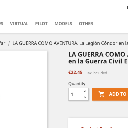
ES
VIRTUAL
PILOT
MODELS
OTHER
War
LA GUERRA COMO AVENTURA. La Legión Cóndor en la G
LA GUERRA COMO A
en la Guerra Civil 
€22.45
Tax included
Quantity

ADD TO