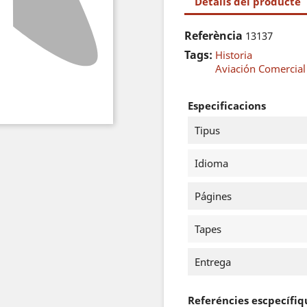
Detalls del producte
Referència
13137
Tags:
Historia
Aviación Comercial
Especificacions
Tipus
Idioma
Págines
Tapes
Entrega
Referéncies escpecífiq