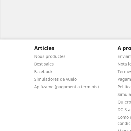
Articles
A pro
Nous productes
Envia
Best sales
Nota le
Facebook
Termes
Simuladores de vuelo
Pagam
Aplázame (pagament a terminis)
Politic
Simula
Quiero
DC-3 a
Como r
condic
Mapa d