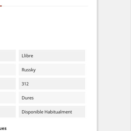
Llibre
Russky
312
Dures
Disponible Habitualment
ues