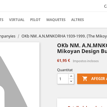
C
TS
VIRTUAL
PILOT
MAQUETES
ALTRES
ompanyies
OKb NM. A.N.MNKORHA 1939-1999. (The Mikoya
OKb NM. A.N.MNKO
Mikoyan Design Bu
61,95 €
Impostos inclosos
Quantitat

AFEGIR 