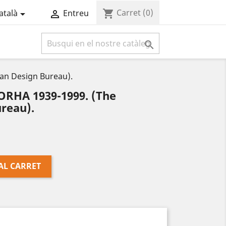
Carret
(0)
shopping_cart
atalà
Entreu



n Design Bureau).
RHA 1939-1999. (The
reau).
AL CARRET