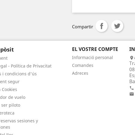
Compartir
pòsit
EL VOSTRE COMPTE
I
Informació personal
ment

Tr
Comandes
gal - Política de Privacitat
08
Adreces
 i condicions d'ús
Es
Ba
ent segur

a Cookies

dor de vuelo
 ser piloto
eroteca
eservas sesiones y
iones
el lloc