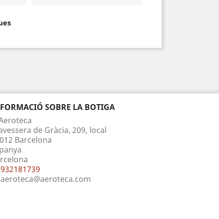
ues
NFORMACIÓ SOBRE LA BOTIGA
Aeroteca
avessera de Gràcia, 209, local
012 Barcelona
panya
rcelona
932181739
aeroteca@aeroteca.com