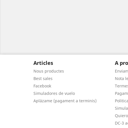
Articles
A pro
Nous productes
Envia
Best sales
Nota le
Facebook
Termes
Simuladores de vuelo
Pagam
Aplázame (pagament a terminis)
Politic
Simula
Quiero
DC-3 a