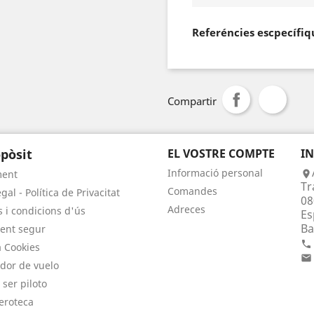
Referéncies escpecífiq
Compartir
pòsit
EL VOSTRE COMPTE
I
Informació personal
ment

Tr
Comandes
gal - Política de Privacitat
08
Adreces
 i condicions d'ús
Es
Ba
ent segur

a Cookies

dor de vuelo
 ser piloto
eroteca