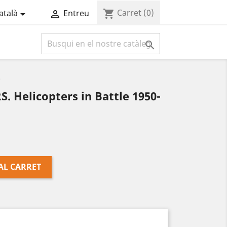
Carret
(0)
shopping_cart
atalà
Entreu



.
 Helicopters in Battle 1950-
AL CARRET