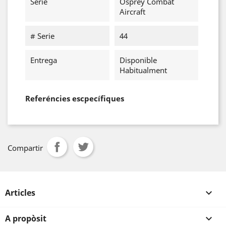
Serie
Osprey Combat
Aircraft
# Serie
44
Entrega
Disponible
Habitualment
Referéncies escpecífiques
Compartir
Articles

A propòsit
