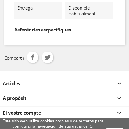
Entrega
Disponible
Habitualment
Referéncies escpecífiques
Compartir
Articles

A propòsit

El vostre compte

Este sitio web utiliza cookies propias y de terceros para
configurar la navegación de sus usuarios. Si
Informació sobre la botiga