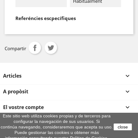
Habitualment
Referéncies escpecífiques
Compartir
Articles

A propòsit

El vostre compte

Este sitio web utiliza cookies propias y de terceros para
configurar la navegación de sus usuarios. Si
Informació sobre la botiga
continúa navegando, consideraremos que acepta su uso.
close
© 2026 - By Aeroteca
Puede gestionar las cookies u obtener más