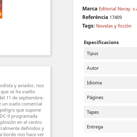
Marca
Editorial Noray. s.
Referència
17409
Tags:
Novelas y ficción
Especificacions
Tipus
Autor
Idioma
iodista y aviador, nos
 que se ha vuelto
Págines
del 11 de septiembre.
e un vuelo comercial
e peligro que supone
Tapes
n DC-9 programada
plosión en el centro
Entrega
ralmente definidos y
a bordo nos hace ver