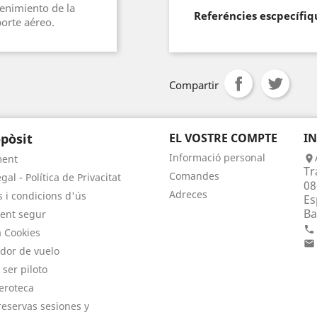
tenimiento de la
Referéncies escpecífiq
porte aéreo.
Compartir
pòsit
EL VOSTRE COMPTE
I
Informació personal
ment

Tr
Comandes
gal - Política de Privacitat
08
Adreces
 i condicions d'ús
Es
Ba
ent segur

a Cookies

dor de vuelo
 ser piloto
eroteca
eservas sesiones y