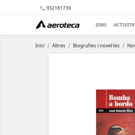
932181739

SIMS
ACTIVITA
Inici
Altres
Biografies i novel·les
Nov