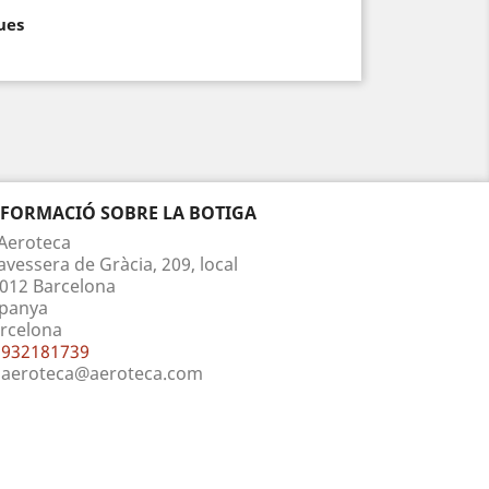
ues
NFORMACIÓ SOBRE LA BOTIGA
Aeroteca
avessera de Gràcia, 209, local
012 Barcelona
panya
rcelona
932181739
aeroteca@aeroteca.com