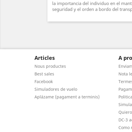
la importancia del individuo en el man
seguridad y el orden a bordo del trans
Articles
A pro
Nous productes
Envia
Best sales
Nota le
Facebook
Termes
Simuladores de vuelo
Pagam
Aplázame (pagament a terminis)
Politic
Simula
Quiero
DC-3 a
Como r