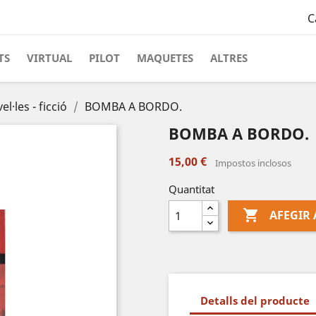
C
TS
VIRTUAL
PILOT
MAQUETES
ALTRES
el·les - ficció
BOMBA A BORDO.
BOMBA A BORDO.
15,00 €
Impostos inclosos
Quantitat

AFEGIR 
Detalls del producte