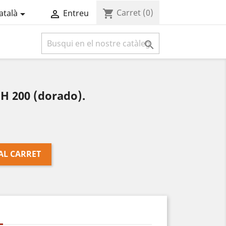
Carret
(0)
shopping_cart
atalà
Entreu



H 200 (dorado).
AL CARRET