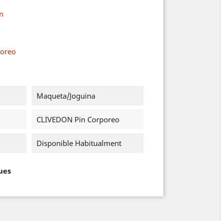
on
poreo
Maqueta/Joguina
CLIVEDON Pin Corporeo
Disponible Habitualment
ues