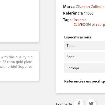
Marca
Clivedon Collecti
Referència
14660
Tags:
Insignia
CLIVEDON pin cor
Especificacions
Tipus
Serie
with this quality pin
 22 carat gold plate
 with pride! Supplied
Entrega
Referéncies escpecífiq
Compartir