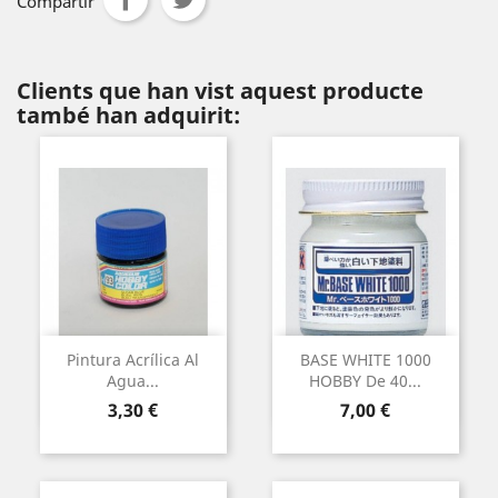
Compartir
Clients que han vist aquest producte
també han adquirit:
Pintura Acrílica Al
BASE WHITE 1000
Agua...
HOBBY De 40...
Preu
Preu
3,30 €
7,00 €