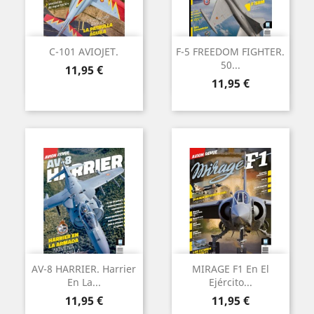
C-101 AVIOJET.
F-5 FREEDOM FIGHTER.
50...
Preu
11,95 €
Preu
11,95 €
AV-8 HARRIER. Harrier
MIRAGE F1 En El
En La...
Ejército...
Preu
Preu
11,95 €
11,95 €