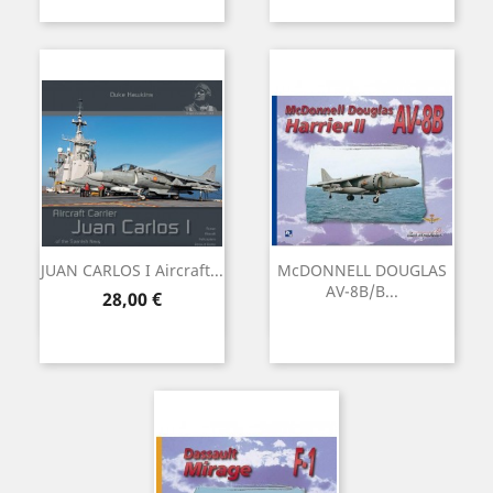
JUAN CARLOS I Aircraft...
McDONNELL DOUGLAS
AV-8B/B...
Preu
28,00 €