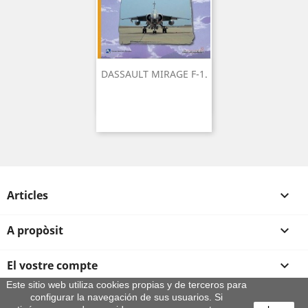
DASSAULT MIRAGE F-1.
Articles

A propòsit

El vostre compte

Este sitio web utiliza cookies propias y de terceros para
configurar la navegación de sus usuarios. Si
Informació sobre la botiga