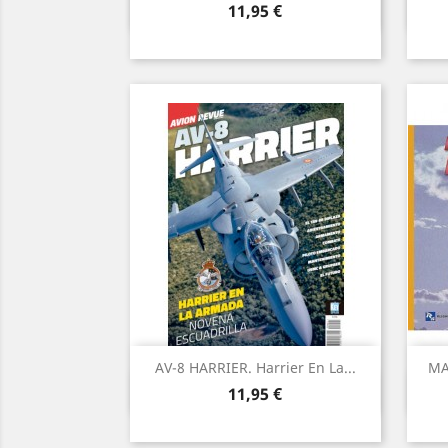
Vista ràpida

Preu
11,95 €
AV-8 HARRIER. Harrier En La...
MA
Vista ràpida

Preu
11,95 €