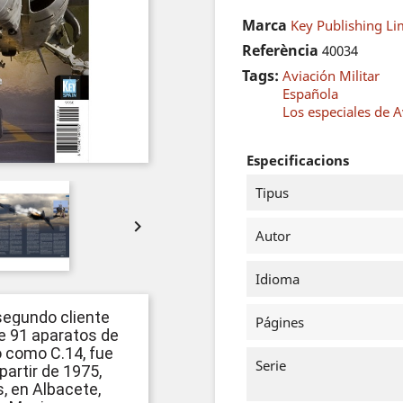
Marca
Key Publishing Li
Referència
40034
Tags:
Aviación Militar
Española
Los especiales de 
Especificacions
Tipus

Autor
Idioma
 segundo cliente
Págines
de 91 aparatos de
 como C.14, fue
Serie
partir de 1975,
, en Albacete,