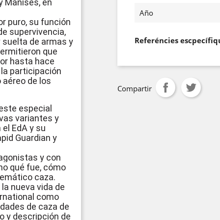
 y Manises, en
Año
r puro, su función
de supervivencia,
Referéncies escpecífiq
y suelta de armas y
permitieron que
tor hasta hace
la participación
o aéreo de los
Compartir
este especial
vas variantes y
 el EdA y su
apid Guardian y
agonistas y con
no qué fue, cómo
lemático caza.
 la nueva vida de
ernational como
idades de caza de
do y descripción de