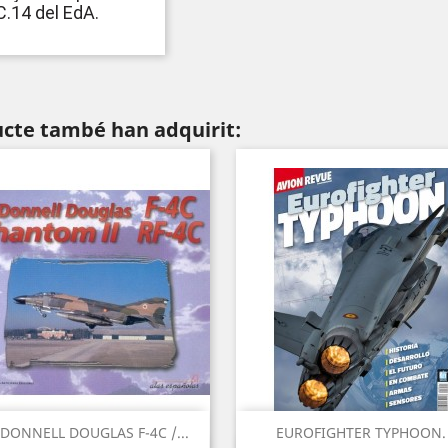
C.14 del EdA.
ucte també han adquirit:
DONNELL DOUGLAS F-4C /...
EUROFIGHTER TYPHOON.