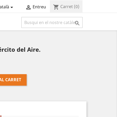
Carret
(0)
shopping_cart
atalà
Entreu



rcito del Aire.
AL CARRET