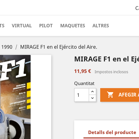
C
TS
VIRTUAL
PILOT
MAQUETES
ALTRES
s 1990
MIRAGE F1 en el Ejército del Aire.
MIRAGE F1 en el Ejé
11,95 €
Impostos inclosos
Quantitat

AFEGIR 
Detalls del producte