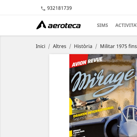
932181739

SIMS
ACTIVITA
Inici
Altres
Història
Militar 1975 fin