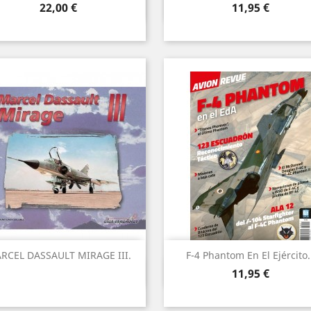
Vista ràpida
Vista ràpida


Preu
Preu
22,00 €
11,95 €
RCEL DASSAULT MIRAGE III.
F-4 Phantom En El Ejército.
Vista ràpida
Vista ràpida


Preu
11,95 €