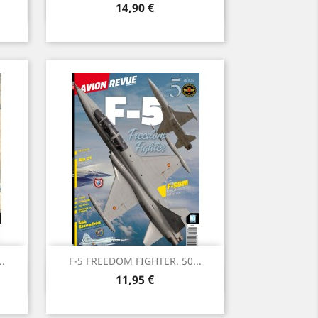
Vista ràpida

Preu
14,90 €
..
F-5 FREEDOM FIGHTER. 50...
Vista ràpida

Preu
11,95 €