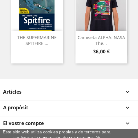
THE SUPERMARINE
Camiseta ALPHA: NASA
SPITFIRE....
The...
Preu
36,00 €
Articles

A propòsit

El vostre compte

Este sitio web utiliza cookies propias y de terceros para
configurar la navegación de sus usuarios. Si