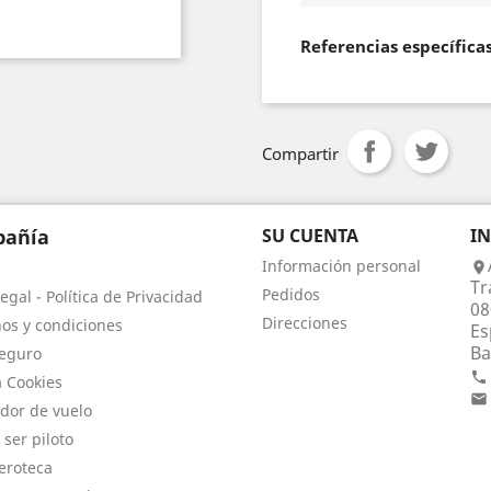
Referencias específica
Compartir
añía
SU CUENTA
I
Información personal

Tr
Pedidos
egal - Política de Privacidad
08
Direcciones
os y condiciones
Es
Ba
eguro

a Cookies

dor de vuelo
 ser piloto
eroteca