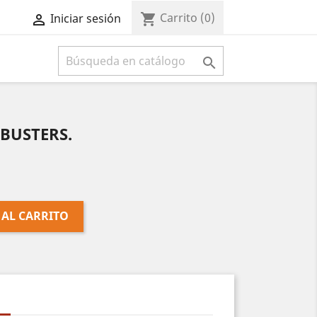
Carrito
(0)
shopping_cart
Iniciar sesión



BUSTERS.
 AL CARRITO