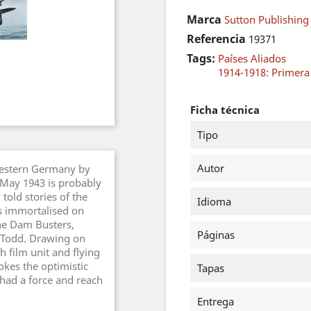
Marca
Sutton Publishing 
Referencia
19371
Tags:
Países Aliados
1914-1918: Primer
Ficha técnica
Tipo
Autor
western Germany by
May 1943 is probably
told stories of the
Idioma
s immortalised on
The Dam Busters,
Páginas
 Todd. Drawing on
 film unit and flying
kes the optimistic
Tapas
had a force and reach
Entrega