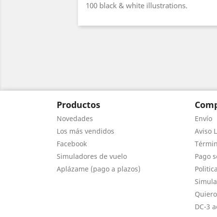
100 black & white illustrations.
Productos
Comp
Novedades
Envío
Los más vendidos
Aviso L
Facebook
Términ
Simuladores de vuelo
Pago s
Aplázame (pago a plazos)
Politic
Simula
Quiero
DC-3 a