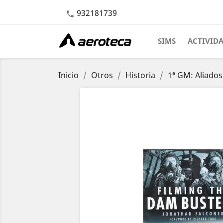
932181739

SIMS
ACTIVID
Inicio
Otros
Historia
1ª GM: Aliados