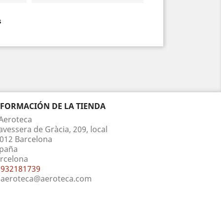
s
NFORMACIÓN DE LA TIENDA
Aeroteca
avessera de Gràcia, 209, local
012 Barcelona
paña
rcelona
932181739
aeroteca@aeroteca.com