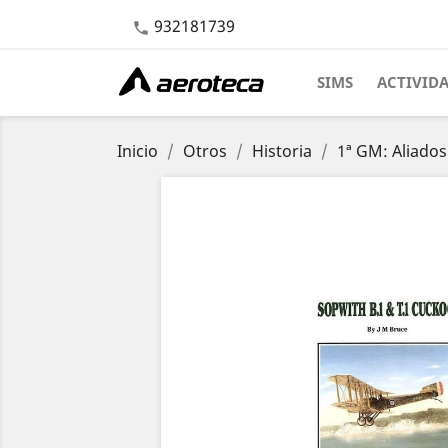
932181739

SIMS
ACTIVID
Inicio
Otros
Historia
1ª GM: Aliados