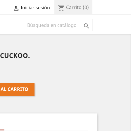
Carrito
(0)
shopping_cart
Iniciar sesión



1 CUCKOO.
 AL CARRITO