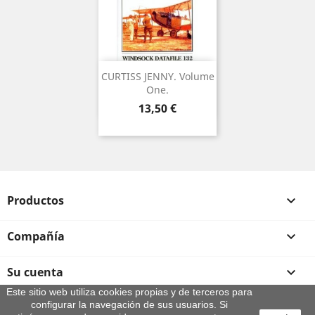
CURTISS JENNY. Volume
One.
Precio
13,50 €
Productos

Compañía

Su cuenta

Este sitio web utiliza cookies propias y de terceros para
configurar la navegación de sus usuarios. Si
Información de la tienda