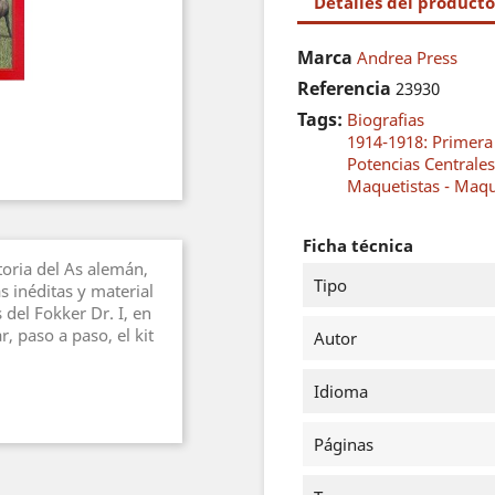
Detalles del producto
Marca
Andrea Press
Referencia
23930
Tags:
Biografias
1914-1918: Primer
Potencias Centrales
Maquetistas - Maq
Ficha técnica
toria del As alemán,
Tipo
s inéditas y material
 del Fokker Dr. I, en
, paso a paso, el kit
Autor
Idioma
Páginas