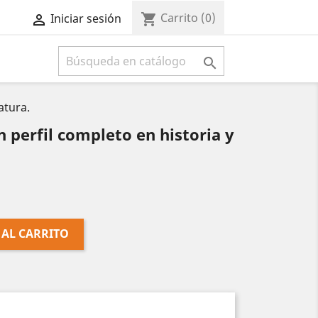
Carrito
(0)
shopping_cart
Iniciar sesión



atura.
perfil completo en historia y
 AL CARRITO