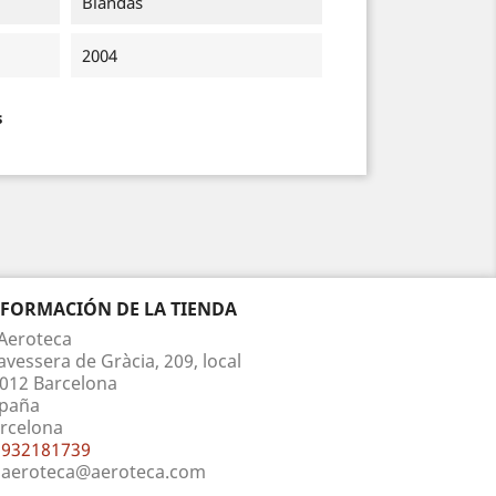
Blandas
2004
s
NFORMACIÓN DE LA TIENDA
Aeroteca
avessera de Gràcia, 209, local
012 Barcelona
paña
rcelona
932181739
aeroteca@aeroteca.com