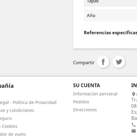
Tapas
Año
Referencias específica
Compartir
añía
SU CUENTA
I
Información personal

Tr
Pedidos
egal - Política de Privacidad
08
Direcciones
os y condiciones
Es
Ba
eguro

a Cookies

dor de vuelo