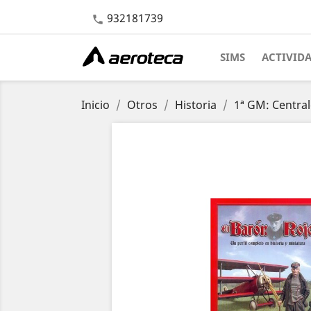
932181739

SIMS
ACTIVID
Inicio
Otros
Historia
1ª GM: Centra