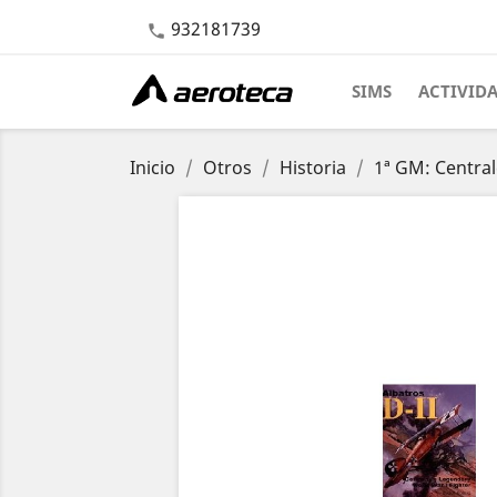
932181739

SIMS
ACTIVID
Inicio
Otros
Historia
1ª GM: Centra