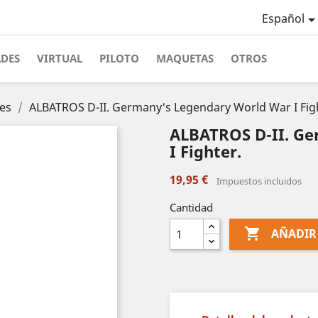
Español
ADES
VIRTUAL
PILOTO
MAQUETAS
OTROS
les
ALBATROS D-II. Germany's Legendary World War I Fig
ALBATROS D-II. Ge
I Fighter.
19,95 €
Impuestos incluidos
Cantidad

AÑADIR