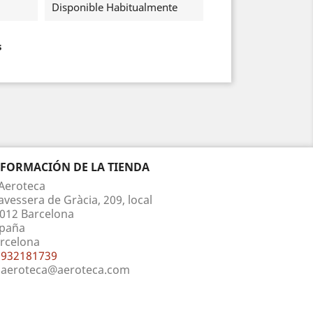
Disponible Habitualmente
s
NFORMACIÓN DE LA TIENDA
Aeroteca
avessera de Gràcia, 209, local
012 Barcelona
paña
rcelona
932181739
aeroteca@aeroteca.com