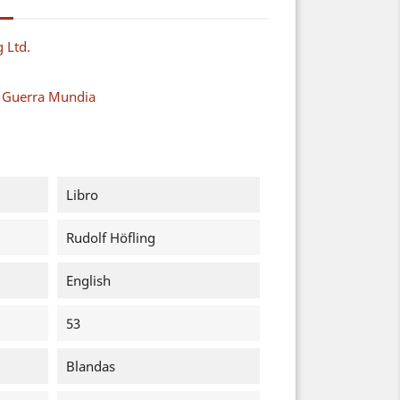
g Ltd.
a Guerra Mundia
Libro
Rudolf Höfling
English
53
Blandas