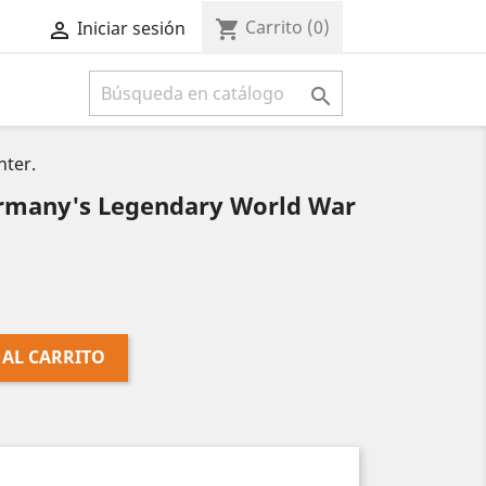
Carrito
(0)
shopping_cart
Iniciar sesión



hter.
rmany's Legendary World War
 AL CARRITO