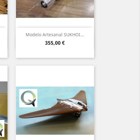
Modelo Artesanal SUKHOI...
Vista rápida

Precio
355,00 €