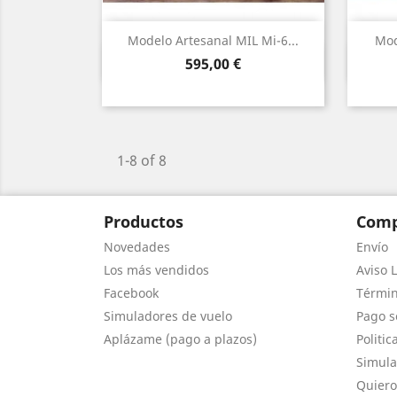
Modelo Artesanal MIL Mi-6...
Mod
Vista rápida

Precio
595,00 €
1-8 of 8
Productos
Comp
Novedades
Envío
Los más vendidos
Aviso L
Facebook
Términ
Simuladores de vuelo
Pago s
Aplázame (pago a plazos)
Politic
Simula
Quiero