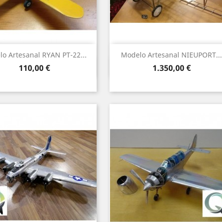
o Artesanal RYAN PT-22...
Modelo Artesanal NIEUPORT...
Vista rápida
Vista rápida


Precio
Precio
110,00 €
1.350,00 €