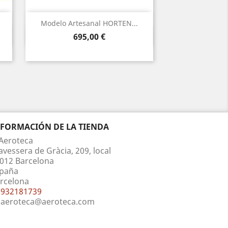
Modelo Artesanal HORTEN...
Vista rápida

Precio
695,00 €
NFORMACIÓN DE LA TIENDA
Aeroteca
avessera de Gràcia, 209, local
012 Barcelona
paña
rcelona
932181739
aeroteca@aeroteca.com