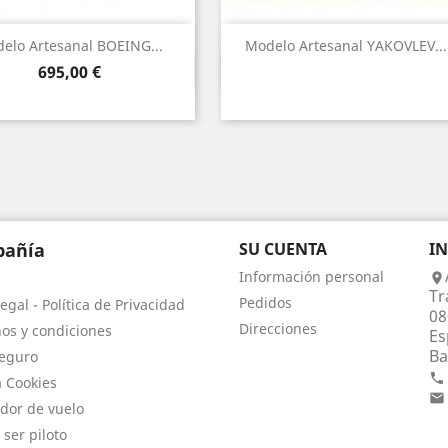
elo Artesanal BOEING...
Modelo Artesanal YAKOVLEV...
Vista rápida
Vista rápida


Precio
695,00 €
añía
SU CUENTA
I
Información personal

Tr
Pedidos
egal - Política de Privacidad
08
Direcciones
os y condiciones
Es
Ba
eguro

a Cookies

dor de vuelo
 ser piloto