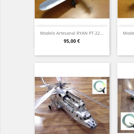
Modelo Artesanal RYAN PT-22...
Model
Vista rápida

Precio
95,00 €