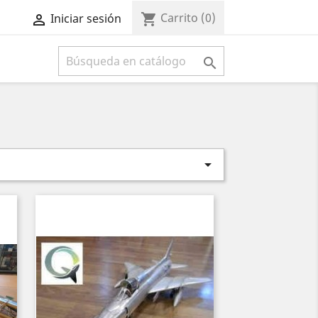
Carrito
(0)
shopping_cart
Iniciar sesión



