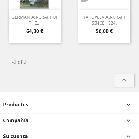
GERMAN AIRCRAFT OF
YAKOVLEV AIRCRAFT
THE...
SINCE 1924.
Precio
Precio
64,30 €
56,00 €
1-2 of 2

Productos

Compañía

Su cuenta
