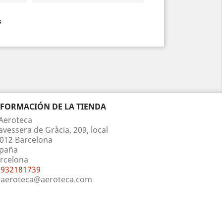
s
NFORMACIÓN DE LA TIENDA
Aeroteca
avessera de Gràcia, 209, local
012 Barcelona
paña
rcelona
932181739
aeroteca@aeroteca.com