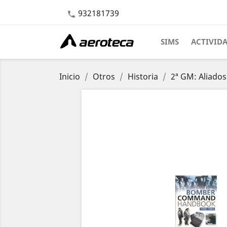
932181739

SIMS
ACTIVID
Inicio
Otros
Historia
2ª GM: Aliados