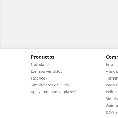
Productos
Comp
Novedades
Envío
Los más vendidos
Aviso L
Facebook
Términ
Simuladores de vuelo
Pago s
Aplázame (pago a plazos)
Politic
Simula
Quiero
DC-3 a