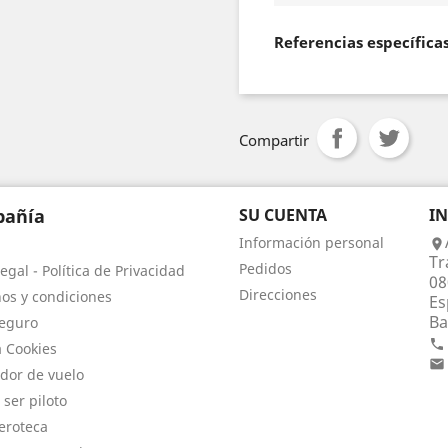
Referencias específica
Compartir
añía
SU CUENTA
I
Información personal

Tr
Pedidos
egal - Política de Privacidad
08
Direcciones
os y condiciones
Es
Ba
eguro

a Cookies

dor de vuelo
 ser piloto
eroteca