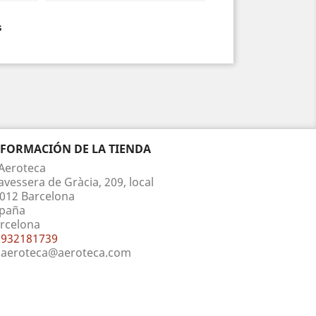
s
NFORMACIÓN DE LA TIENDA
Aeroteca
avessera de Gràcia, 209, local
012 Barcelona
paña
rcelona
932181739
aeroteca@aeroteca.com