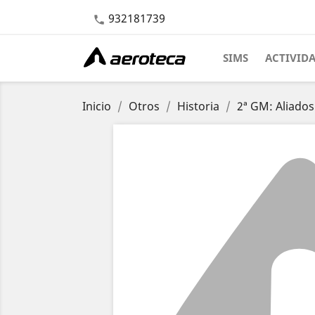
932181739

SIMS
ACTIVID
Inicio
Otros
Historia
2ª GM: Aliados