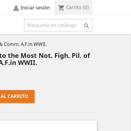
Carrito
(0)
shopping_cart
Iniciar sesión



. & Comm. A.F.in WWII.
to the Most Not. Figh. Pil. of
A.F.in WWII.
 AL CARRITO