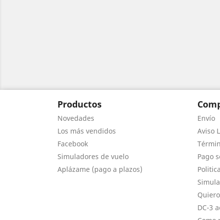
Productos
Comp
Novedades
Envío
Los más vendidos
Aviso L
Facebook
Términ
Simuladores de vuelo
Pago s
Aplázame (pago a plazos)
Politic
Simula
Quiero
DC-3 a