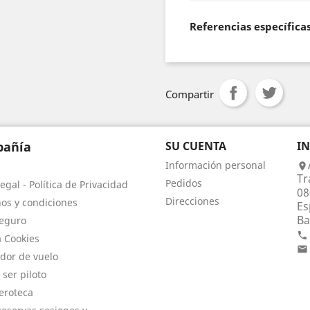
Referencias específica
Compartir
añía
SU CUENTA
I
Información personal

Tr
Pedidos
egal - Política de Privacidad
08
Direcciones
os y condiciones
Es
Ba
eguro

a Cookies

dor de vuelo
 ser piloto
eroteca