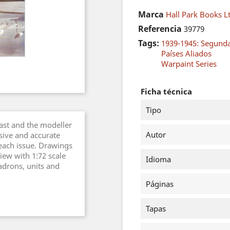
Marca
Hall Park Books L
Referencia
39779
Tags:
1939-1945: Segund
Países Aliados
Warpaint Series
Ficha técnica
Tipo
iast and the modeller
Autor
sive and accurate
 each issue. Drawings
iew with 1:72 scale
Idioma
uadrons, units and
Páginas
Tapas