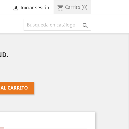
Carrito
(0)
shopping_cart
Iniciar sesión



ND.
 AL CARRITO