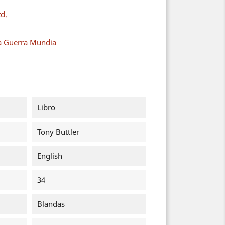
td.
a Guerra Mundia
Libro
Tony Buttler
English
34
Blandas