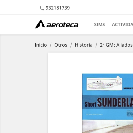
932181739

SIMS
ACTIVID
Inicio
Otros
Historia
2ª GM: Aliados