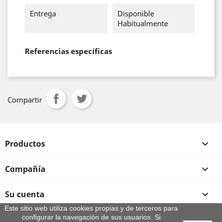
Entrega
Disponible
Habitualmente
Referencias específicas
Compartir
Productos

Compañía

Su cuenta

Este sitio web utiliza cookies propias y de terceros para
configurar la navegación de sus usuarios. Si
Información de la tienda