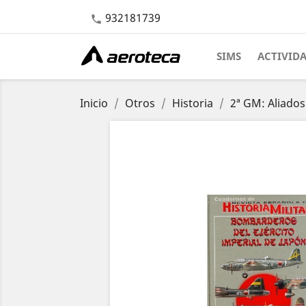
932181739

SIMS
ACTIVID
Inicio
Otros
Historia
2ª GM: Aliados