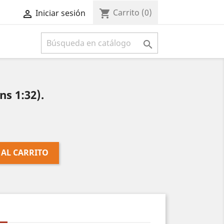
Carrito
(0)
shopping_cart
Iniciar sesión



ns 1:32).
 AL CARRITO