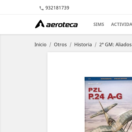
932181739

SIMS
ACTIVID
Inicio
Otros
Historia
2ª GM: Aliados