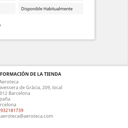
Disponible Habitualmente
s
NFORMACIÓN DE LA TIENDA
Aeroteca
avessera de Gràcia, 209, local
012 Barcelona
paña
rcelona
932181739
aeroteca@aeroteca.com