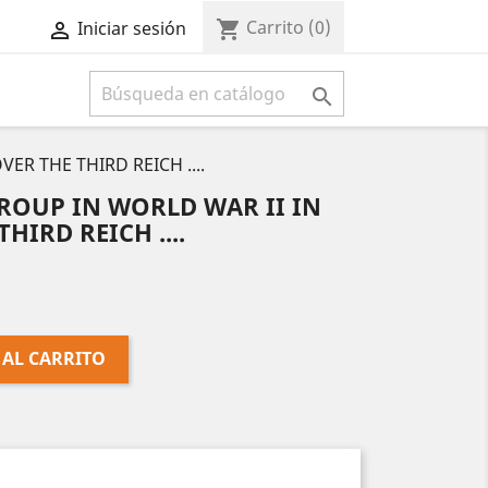
Carrito
(0)
shopping_cart
Iniciar sesión



ER THE THIRD REICH ....
ROUP IN WORLD WAR II IN
HIRD REICH ....
 AL CARRITO