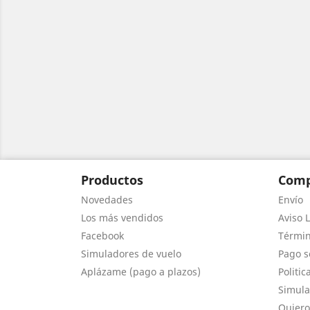
Productos
Comp
Novedades
Envío
Los más vendidos
Aviso L
Facebook
Términ
Simuladores de vuelo
Pago s
Aplázame (pago a plazos)
Politic
Simula
Quiero