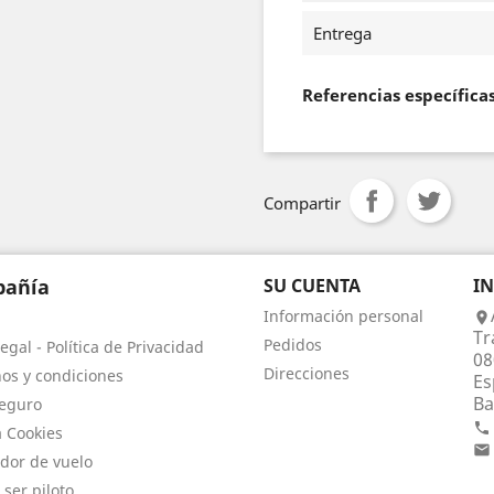
Entrega
Referencias específica
Compartir
añía
SU CUENTA
I
Información personal

Tr
Pedidos
egal - Política de Privacidad
08
Direcciones
os y condiciones
Es
Ba
eguro

a Cookies

dor de vuelo
 ser piloto