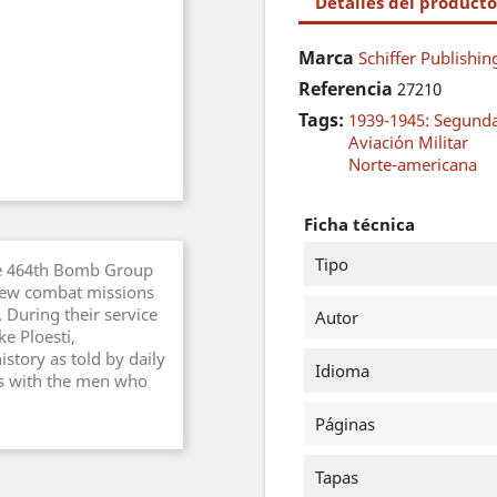
Detalles del producto
Marca
Schiffer Publishin
Referencia
27210
Tags:
1939-1945: Segund
Aviación Militar
Norte-americana
Ficha técnica
Tipo
the 464th Bomb Group
 flew combat missions
. During their service
Autor
ke Ploesti,
story as told by daily
Idioma
ws with the men who
Páginas
Tapas