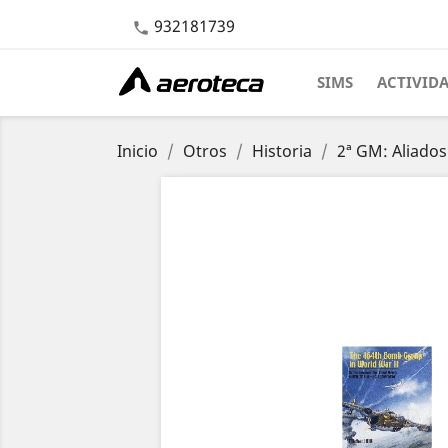
932181739

SIMS
ACTIVID
Inicio
Otros
Historia
2ª GM: Aliados