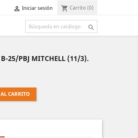
Carrito
(0)
shopping_cart
Iniciar sesión



-25/PBJ MITCHELL (11/3).
 AL CARRITO