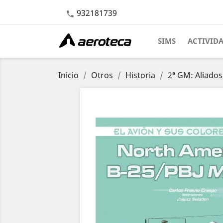
932181739

SIMS
ACTIVID
Inicio
Otros
Historia
2ª GM: Aliados