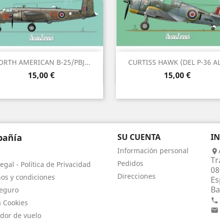
RTH AMERICAN B-25/PBJ...
CURTISS HAWK (DEL P-36 AL.
Vista rápida
Vista rápida


Precio
Precio
15,00 €
15,00 €
añía
SU CUENTA
I
Información personal

Tr
Pedidos
egal - Política de Privacidad
08
Direcciones
os y condiciones
Es
Ba
eguro

a Cookies

dor de vuelo