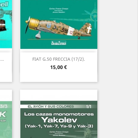
..
FIAT G.50 FRECCIA (17/2).
Vista rápida

Precio
15,00 €