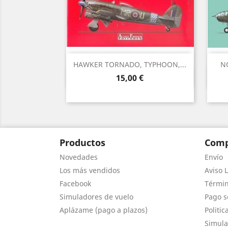
HAWKER TORNADO, TYPHOON,...
NO
Vista rápida

Precio
15,00 €
Productos
Comp
Novedades
Envío
Los más vendidos
Aviso L
Facebook
Términ
Simuladores de vuelo
Pago s
Aplázame (pago a plazos)
Politic
Simula