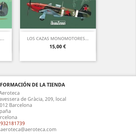
..
LOS CAZAS MONOMOTORES...
Vista rápida

Precio
15,00 €
NFORMACIÓN DE LA TIENDA
Aeroteca
avessera de Gràcia, 209, local
012 Barcelona
paña
rcelona
932181739
aeroteca@aeroteca.com