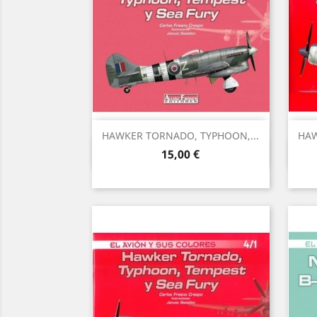
HAWKER TORNADO, TYPHOON,...
HAW
Vista rápida

Precio
15,00 €