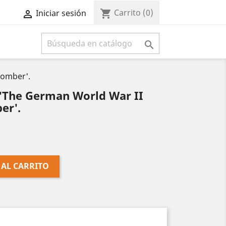
Carrito
(0)
shopping_cart
Iniciar sesión



Bomber'.
 'The German World War II
er'.
 AL CARRITO