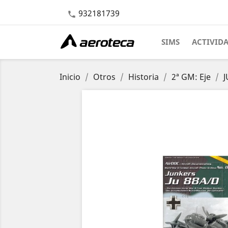
932181739

SIMS
ACTIVID
Inicio
Otros
Historia
2ª GM: Eje
J