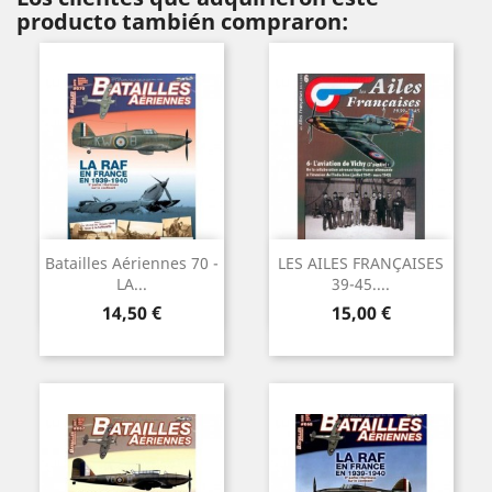
producto también compraron:
Batailles Aériennes 70 -
LES AILES FRANÇAISES
LA...
39-45....
Precio
Precio
14,50 €
15,00 €