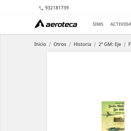
932181739

SIMS
ACTIVID
Inicio
Otros
Historia
2ª GM: Eje
F