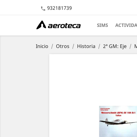
932181739

SIMS
ACTIVID
Inicio
Otros
Historia
2ª GM: Eje
M