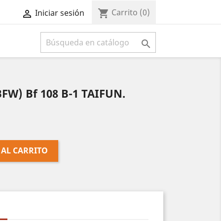
Carrito
(0)
shopping_cart
Iniciar sesión



W) Bf 108 B-1 TAIFUN.
 AL CARRITO