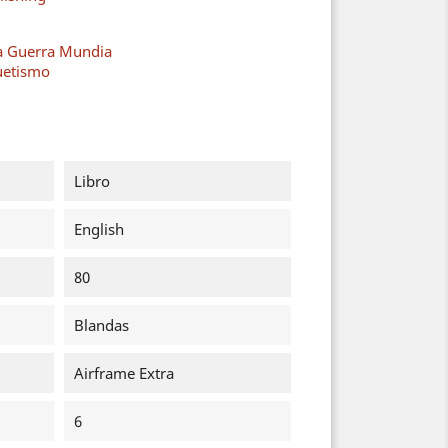
a Guerra Mundia
uetismo
Libro
English
80
Blandas
Airframe Extra
6