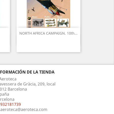
NORTH AFRICA CAMPAIGN. 10th...
Vista rápida

NFORMACIÓN DE LA TIENDA
Aeroteca
avessera de Gràcia, 209, local
012 Barcelona
paña
rcelona
932181739
aeroteca@aeroteca.com