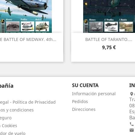
E BATTLE OF MIDWAY. 4th...
BATTLE OF TARANTO....
Vista rápida
Vista rápida


Precio
9,75 €
añía
SU CUENTA
I
Información personal

Tr
Pedidos
egal - Política de Privacidad
08
Direcciones
os y condiciones
Es
Ba
eguro

a Cookies

dor de vuelo