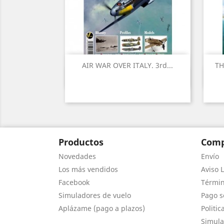
AIR WAR OVER ITALY. 3rd...
TH
Vista rápida

Productos
Comp
Novedades
Envío
Los más vendidos
Aviso L
Facebook
Términ
Simuladores de vuelo
Pago s
Aplázame (pago a plazos)
Politic
Simula