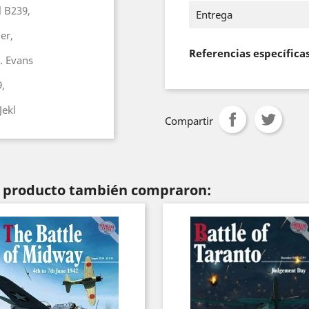
l B239,
Entrega
er,
Referencias específica
A. Evans
,
Jekl
Compartir
te producto también compraron: