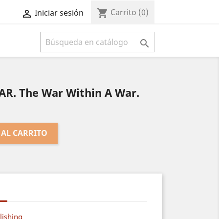
Carrito
(0)
shopping_cart
Iniciar sesión



. The War Within A War.
 AL CARRITO
lishing