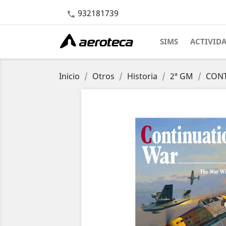
932181739

SIMS
ACTIVID
Inicio
Otros
Historia
2ª GM
CONT