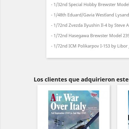
- 1/32nd Special Hobby Brewster Mode
- 1/48th Eduard/Gavia Westland Lysand
- 1/72nd Zvezda Ilyushin Il-4 by Steve 
- 1/72nd Hasegawa Brewster Model 239
- 1/72nd ICM Polikarpov I-153 by Libor 
Los clientes que adquirieron es