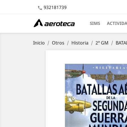
932181739

SIMS
ACTIVID
Inicio
Otros
Historia
2ª GM
BATA