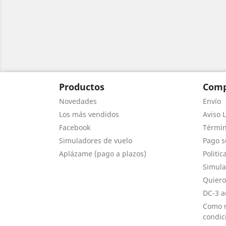
Productos
Comp
Novedades
Envío
Los más vendidos
Aviso L
Facebook
Términ
Simuladores de vuelo
Pago s
Aplázame (pago a plazos)
Politic
Simula
Quiero
DC-3 a
Como r
condic