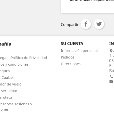
Compartir
añía
SU CUENTA
I
Información personal

Tr
Pedidos
egal - Política de Privacidad
08
Direcciones
os y condiciones
Es
Ba
eguro

a Cookies

dor de vuelo
 ser piloto
eroteca
eservas sesiones y
iones